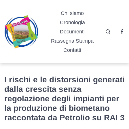
Vai
Vai
Vai
alla
al
al
Chi siamo
navigazione
contenuto
footer
Cronologia
principale
Documenti
Fa
Rassegna Stampa
Contatti
I rischi e le distorsioni generati
dalla crescita senza
regolazione degli impianti per
la produzione di biometano
raccontata da Petrolio su RAI 3