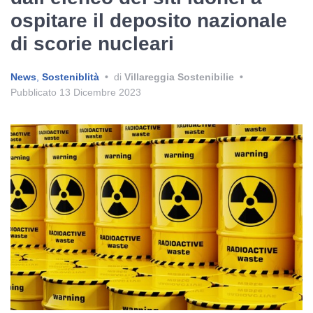
ospitare il deposito nazionale
di scorie nucleari
News
,
Sosteniblità
•
di
Villareggia Sostenibilie
•
Pubblicato
13 Dicembre 2023