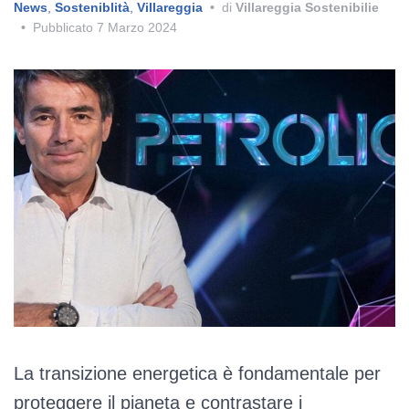
News
,
Sosteniblità
,
Villareggia
•
di
Villareggia Sostenibilie
•
Pubblicato
7 Marzo 2024
La transizione energetica è fondamentale per
proteggere il pianeta e contrastare i