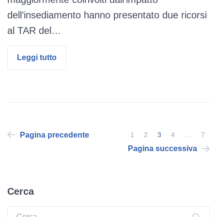
dell’insediamento hanno presentato due ricorsi
al TAR del…
Leggi tutto
Paginazione
Pagina precedente
1
2
3
4
…
7
degli
Pagina successiva
articoli
Cerca
Ricerca: