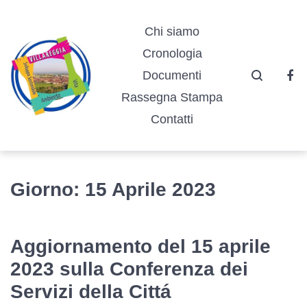
Vai
Vai
Vai
alla
al
al
Chi siamo
navigazione
contenuto
footer
Cronologia
principale
Documenti
Fa
Rassegna Stampa
Contatti
Giorno:
15 Aprile 2023
Aggiornamento del 15 aprile
2023 sulla Conferenza dei
Servizi della Cittá