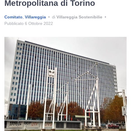
Metropolitana di Torino
Comitato
,
Villareggia
•
di
Villareggia Sostenibilie
•
Pubblicato
6 Ottobre 2022