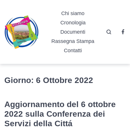
Vai
Vai
Vai
alla
al
al
Chi siamo
navigazione
contenuto
footer
Cronologia
principale
Documenti
Fa
Rassegna Stampa
Contatti
Giorno:
6 Ottobre 2022
Aggiornamento del 6 ottobre
2022 sulla Conferenza dei
Servizi della Cittá