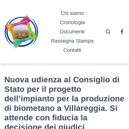
Vai
Vai
Vai
alla
al
al
Chi siamo
navigazione
contenuto
footer
Cronologia
principale
Documenti
Fa
Rassegna Stampa
Contatti
Nuova udienza al Consiglio di
Stato per il progetto
dell’impianto per la produzione
di biometano a Villareggia. Si
attende con fiducia la
decisione dei giudici