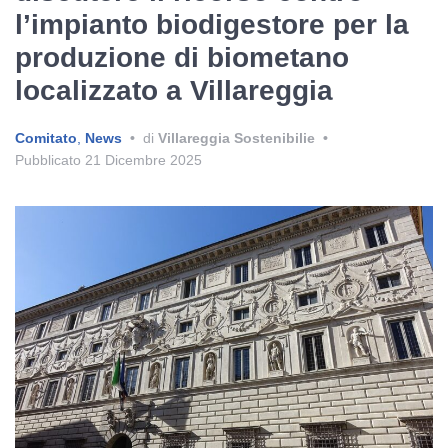
l’impianto biodigestore per la
produzione di biometano
localizzato a Villareggia
Comitato
,
News
•
di
Villareggia Sostenibilie
•
Pubblicato
21 Dicembre 2025