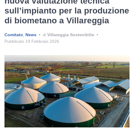
nuova valutazione tecnica
sull’impianto per la produzione
di biometano a Villareggia
Comitato
,
News
•
di
Villareggia Sostenibilie
•
Pubblicato
19 Febbraio 2026